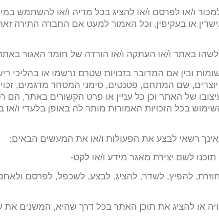
למכור ו/או לפרסם ו/או להציג בכל מדיה ו/או להשתמש במיד
מישרין או בעקיפין, וכל האמור למעט אם החברה התירה ז
שהו באתר ו/או העתקה ו/או הורדה של חומר האגור באתר
 רשומות ובין אם המדובר בזכויות שטרם נרשמו או בהליכי ר
 יוצרים, שם המתחם, פטנטים, סימני המסחר מדגמים, זכויות
עיצובו של האתר וכן כל עניין או פרט הקשורים באתר, הם 
שימוש בכל הזכויות האמורות מותר לה באופן בלעדי ו/או 
נך רשאי לבצע את הפעולות ו/או את המעשים הבאים:
תוכנו לשם יצירת מאגר מידע ו/או לקט-
וזרת, להפיץ, לשדר, להציג, לבצע, לשכפל, לפרסם ולאחס
תוך מסגרת (iframe) גלויה או סמויה או להציג את תוכן האתר בכל דרך שהיא, המשני