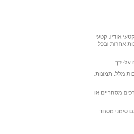
טעי אודיו, קטעי
נות אחרות ובכל
על-ידך.
ות מלל, תמונות,
כים מסחריים או
רים לאתר זה וכן שמות הURL של האתרים הינם סימני מסחר