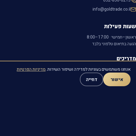
052-856-6215
info@goldtrade.co.il
שעות פעילות
ראשון–חמישי ·
8:00–17:00
הגעה בתיאום טלפוני בלבד
מדריכים
אנחנו משתמשים בעוגיות למדידה ושיפור השירות.
מדיניות הפרטיות
איך מוכרים זהב — המדריך המלא
חייגו
וואטסאפ
זהב בעיזבון — מה עושים
אישור
דחייה
עכשיו
מה זה קראט? קריאת החותמות
קונים זהב — כל אזורי השירות
© 2026 גולד טרייד · כל הזכויות שמורות
מדיניות פרטיות
·
הצהרת נגישות