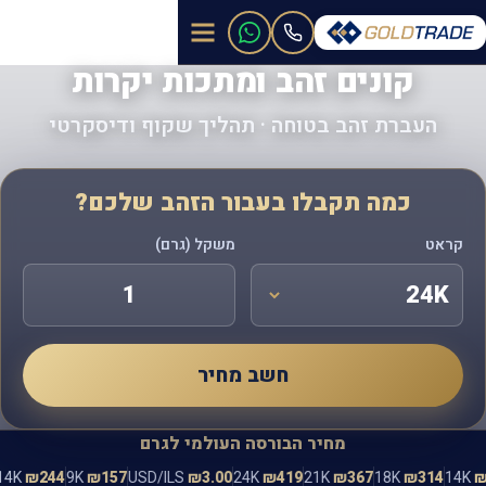
קונים זהב ומתכות יקרות
העברת זהב בטוחה · תהליך שקוף ודיסקרטי
כמה תקבלו בעבור הזהב שלכם?
קראט
משקל (גרם)
חשב מחיר
מחיר הבורסה העולמי לגרם
244
9K
₪157
USD/ILS
₪3.00
24K
₪419
21K
₪367
18K
₪314
14K
₪244