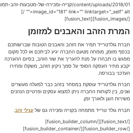
content/uploads/2018/01/קנייה-ומכירה-של-מטבעות-זהב-תמונה.jpg"