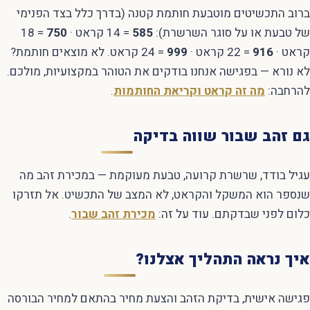
ברוב התכשיטים מוטבעת חותמת קטנה (בדרך כלל בצד הפנימי
של טבעת או על סוגר השרשרת):
585
= 14 קראט ·
750
= 18
קראט ·
916
= 22 קראט ·
999
= 24 קראט. לא מוצאים חותמת?
לא נורא — בפגישה אנחנו בודקים את הטוהר במקצועיות, מולכם.
להרחבה:
מה זה קראט וקריאת החותמות
.
גם זהב שבור שווה בדיקה
עגיל בודד, שרשרת קרועה, טבעת מעוקמת — במכירת זהב מה
שנספר הוא המשקל והקראט, לא המצב של התכשיט. אל תזרקו
כלום לפני שבדקתם. עוד על זה:
מכירת זהב שבור
.
איך נראה התהליך אצלנו?
פגישה אישית, בדיקת הזהב והצעת מחיר בהתאם למחיר הבורסה