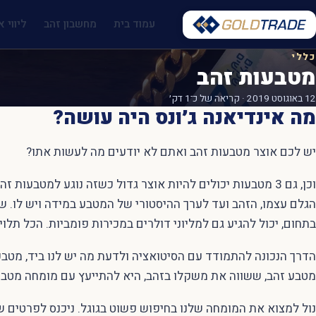
עמוד בית
מחשבון זהב
ליווי א
כללי
מטבעות זהב
12 באוגוסט 2019 · קריאה של כ־1 דק׳
מה אינדיאנה ג׳ונס היה עושה?
יש לכם אוצר מטבעות זהב ואתם לא יודעים מה לעשות אתו?
וכן, גם 3 מטבעות יכולים להיות אוצר גדול כשזה נוגע למטבעות
הגלם עצמו, הזהב ועד לערך ההיסטורי של המטבע במידה ויש לו. 
בתחום, יכול להגיע גם למליוני דולרים במכירות פומביות. הכל תלו
הדרך הנכונה להתמודד עם הסיטואציה ולדעת מה יש לנו ביד, מטב
מטבע זהב, ששווה את משקלו בזהב, היא להתייעץ עם מומחה מטבע
נול למצוא את המומחה שלנו בחיפוש פשוט בגוגל. ניכנס לפרטים ש