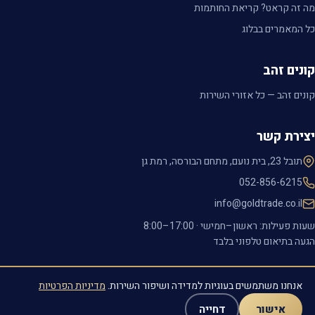
מה זה קראט? קריאת החותמות
כל המאמרים בבלוג
קונים זהב
קונים זהב — כל אזורי השירות
יצירת קשר
תובל 23, בית נועם, מתחם הבורסה, רמת גן
052-856-6215
info@goldtrade.co.il
שעות פעילות: ראשון–חמישי ·
8:00–17:00
הגעה בתיאום טלפוני בלבד
אנחנו משתמשים בעוגיות למדידה ושיפור השירות.
מדיניות הפרטיות
© 2026 גולד טרייד · כל הזכויות שמורות
מדיניות פרטיות
·
הצהרת נגישות
אישור
דחייה