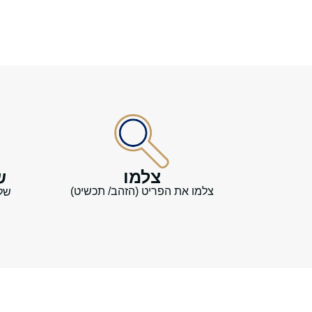
צלמו
ש
צלמו את הפריט (הזהב/ תכשיט)​
של