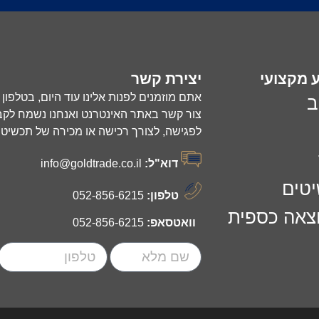
ע מקצועי
יצירת קשר
אתם מוזמנים לפנות אלינו עוד היום, בטלפון
ב
צור קשר באתר האינטרנט ואנחנו נשמח לקב
לפגישה, לצורך רכישה או מכירה של תכשיטים
דוא"ל:
info@goldtrade.co.il
יטים
טלפון:
052-856-6215
וצאה כספית
וואטסאפ:
052-856-6215